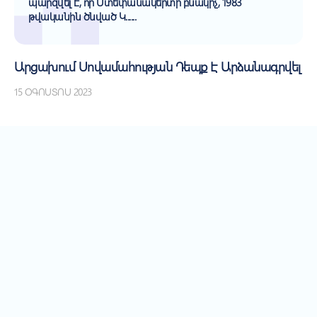
պարզվել է, որ Ստեփանակերտի բնակիչ, 1983
թվականին ծնված Կ......
Արցախում Սովամահության Դեպք Է Արձանագրվել
15 ՕԳՈՍՏՈՍ 2023