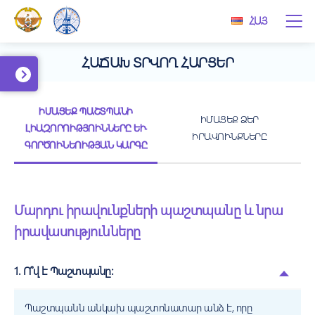
ՀԱՅ
ՀԱՃԱԽ ՏՐՎՈՂ ՀԱՐՑԵՐ
ԻՄԱՑԵՔ ՊԱՇՏՊԱՆԻ
ԻՄԱՑԵՔ ՁԵՐ
ԼԻԱԶՈՐՈՒԹՅՈՒՆՆԵՐԸ ԵՒ Գ
ԻՐԱՎՈՒՆՔՆԵՐԸ
ՈՐԾՈՒՆԵՈՒԹՅԱՆ ԿԱՐԳԸ
Մարդու իրավունքների պաշտպանը և նրա
իրավասությունները
1. Ո՞վ է Պաշտպանը:
Պաշտպանն անկախ պաշտոնատար անձ է, որը