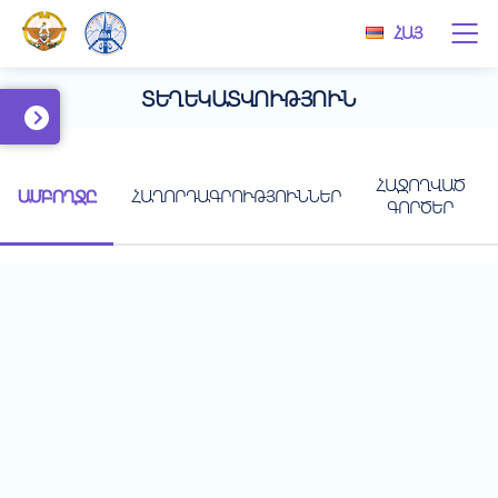
ՀԱՅ
ՏԵՂԵԿԱՏՎՈՒԹՅՈՒՆ
ՀԱՋՈՂՎԱԾ
ԱՄԲՈՂՋԸ
ՀԱՂՈՐԴԱԳՐՈՒԹՅՈՒՆՆԵՐ
ԳՈՐԾԵՐ