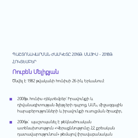
ՊԱՇՏՈՆԱՎԱՐՄԱՆ ԺԱՄԿԵՏԸ 2016Թ. ՄԱՅԻՍ - 2018Թ.
ՀՈԿՏԵՄԲԵՐ
Ռուբեն Մելիքյան
Ծնվել է 1982 թվականի հունիսի 26-ին, Երևանում:
2008
թ
.
հունիս-դեկտեմբեր՝
Իրավունքի
և
դիվանագիտության
Ֆլեթչերի
դպրոց
,
ԱՄՆ
,
մ
իջազգային
հարաբերությունների
և
իրավունքի
ուսուցման
ծրագիր
,
2006
թ
.
՝
պաշտպանել
է
թեկնածուական
ատենախոսություն
«
Վերաքննությունը
ՀՀ
քրեական
դատավարությունում
»
թեմայով
(ի
րավաբանական