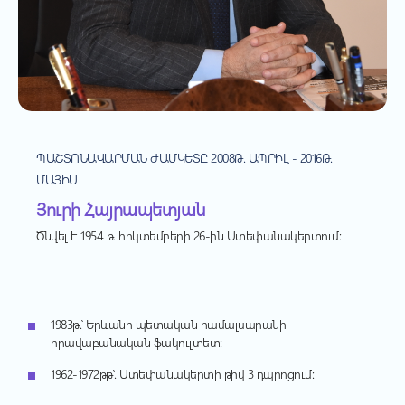
ՊԱՇՏՈՆԱՎԱՐՄԱՆ ԺԱՄԿԵՏԸ 2008Թ. ԱՊՐԻԼ - 2016Թ.
ՄԱՅԻՍ
Յուրի Հայրապետյան
Ծնվել է 1954 թ. հոկտեմբերի 26-ին Ստեփանակերտում:
1983
թ
.
՝
Երևանի
պետական
համալսարանի
իրավաբանական
ֆակուլտետ
:
1962-1972
թթ
՝
.
Ստեփանակերտի
թիվ
3
դպրոցում
: