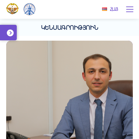
ՀԱՅ
ԿԵՆՍԱԳՐՈՒԹՅՈՒՆ