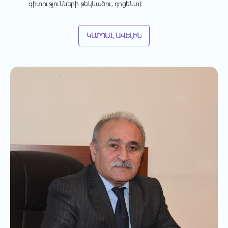
գիտությունների
թեկնածու
,
դոցենտ
):
ԿԱՐԴԱԼ ԱՎԵԼԻՆ