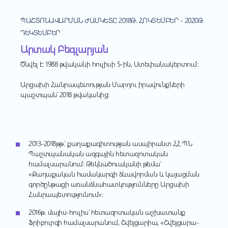
ՊԱՇՏՈՆԱՎԱՐՄԱՆ ԺԱՄԿԵՏԸ 2018Թ. ՀՈԿՏԵՄԲԵՐ - 2020Թ.
ԴԵԿՏԵՄԲԵՐ
Արտակ Բեգլարյան
Ծնվել է 1988 թվականի հուլիսի 5-ին, Ստեփանակերտում:
Արցախի Հանրապետության Մարդու իրավունքների
պաշտպան՝ 2018 թվականից:
2013-2018
թթ.
՝
քաղաքագիտության
ասպիրանտ
ՀՀ
ՊՆ
Պաշտպանական
ազգային
հետազոտական
համալսարանում
:
Թեկնածուականի
թեմա՝
«
Քաղաքական
համակարգի
ձևավորման
և
կայացման
գործընթացի
առանձնահատկությունները
Արցախի
Հանրապետությունում
»:
2016
թ
. մ
այիս
-
հուլիս՝
հետազոտական
աշխատանք
Ֆրիբուրգի
համալսարանում
,
Շվեյցարիա
, «
Շվեյցարա
-