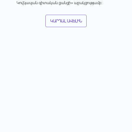
Կովկասյան
գիտական
ցանցի
»
աջակցությամբ
:
ԿԱՐԴԱԼ ԱՎԵԼԻՆ