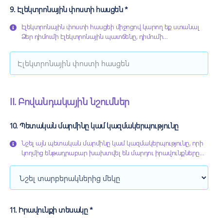
9. Էլեկտրոնային փոստի հասցեն *
Էլեկտրոնային փոստի հասցեի միջոցով կարող եք ստանալ
Ձեր դիմումի էլեկտրոնային պատճենը, դիմումի
ուսումնասիրության ու քննարկման պատասխանը, ինչպես
նաև բաժանորդագրվել մեր պարբերական թարմացումներին:
II. Բովանդակային նշումներ
10. Պետական մարմինը կամ կազմակերպությունը
Նշել այն պետական մարմինը կամ կազմակերպությունը, որի
կողմից ենթադրաբար խախտվել են մարդու իրավունքները
կամ ազատությունները: Պաշտպանը լիազորված է քննարկել
պետական և տեղական ինքնակառավարման մարմինների ու
պաշտոնատար անձանց, ինչպես նաև դրանց պատվիրակած
լիազորություններն իրականացնող կազմակերպությունների և
հանրային ծառայության ոլորտում գործող
11. Իրավունքի տեսակը *
կազմակերպությունների կողմից մարդու իրավունքների և