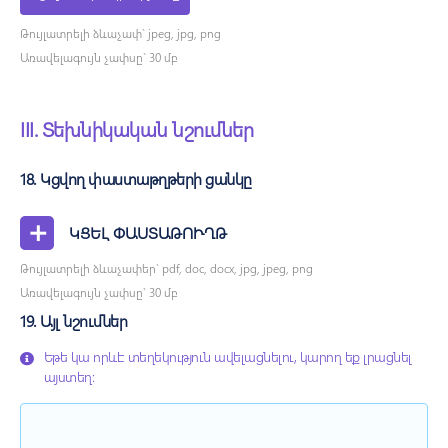
Թույլատրելի ձևաչափ` jpeg, jpg, png
Առավելագույն չափսը` 30 մբ
III. Տեխնիկական նշումներ
18. Կցվող փաստաթղթերի ցանկը
+
ԿՑԵԼ ՓԱՍՏԱԹՈՒՂԹ
Թույլատրելի ձևաչափեր` pdf, doc, docx, jpg, jpeg, png
Առավելագույն չափսը` 30 մբ
19. Այլ նշումներ
Եթե կա որևէ տեղեկություն ավելացնելու, կարող եք լրացնել
այստեղ: